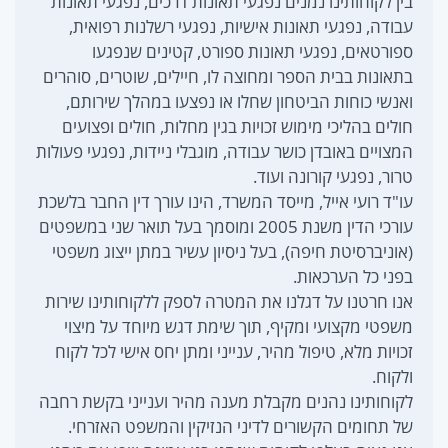
בין לקוחותינו נמנים נפגעי תאונות דרכים, נפגעי תאונות
עבודה, נפגעי תאונות אישיות, נפגעי רשלנות רפואית,
ספורטאים, נפגעי תאונות ספורט, קטינים שנפגעו
בתאונות בבית הספר ומחוצה לו, חיילים, שוטרים, סוהרים
ואנשי כוחות הביטחון שחלו או נפצעו במהלך שירותם,
חולים בהליכי מימוש זכויות בגין מחלות, חולים ופצועים
המצויים באובדן כושר עבודה, מוגבלי ניידות, נפגעי פעולות
טרור, נפגעי קורונה ועוד.
עו"ד רועי אייל, מייסד המשרד, הינו עורך דין החבר בלשכת
עורכי הדין משנת 2005 ומוסמך בעל תואר שני במשפטים
(אוניברסיטת חיפה), בעל ניסיון עשיר במתן ייצוג משפטי
בפני כל הערכאות.
אנו חרטנו על דגלנו את המטרה לספק ללקוחותינו שירות
משפטי מקצועי ומקיף, תוך שימת דגש מיוחד על מיצוי
זכויות מלא, טיפול מהיר, ענייני ומתן יחס אישי לכל לקוח
ולקוח.
לקוחותינו נהנים מקבלת מענה מהיר וענייני בקשת רחבה
של תחומים הקשורים לדיני הנזיקין והמשפט האזרחי.