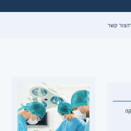
ה
צור קשר
קה