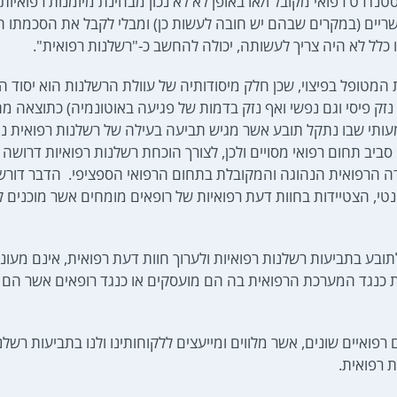
נדרט רפואי מקובל ו/או באופן לא לא נכון מבחינת מיומנות רפואיות
שריים (במקרים שבהם יש חובה לעשות כן) ומבלי לקבל את הסכמתו 
כלל לא היה צריך לעשותה, יכולה להחשב כ-"רשלנות רפואית".
 המטופל בפיצוי, שכן חלק מיסודותיה של עוולת הרשלנות הוא יסוד הנ
ות נזק פיסי וגם נפשי ואף נזק בדמות של פגיעה באוטונמיה) כתוצאה 
תי שבו נתקל תובע אשר מגיש תביעה בעילה של רשלנות רפואית נו
יב תחום רפואי מסויים ולכן, לצורך הוכחת רשלנות רפואיות דרושה 
ה הרפואית הנהוגה והמקובלת בתחום הרפואי הספציפי. הדבר דורש
ונטי, הצטיידות בחוות דעת רפואיות של רופאים מומחים אשר מוכנים 
בע בתביעות רשלנות רפואיות ולערוך חוות דעת רפואית, אינם מעוני
עת כנגד המערכת הרפואית בה הם מועסקים או כנגד רופאים אשר הם 
ואיים שונים, אשר מלווים ומייעצים ללקוחותינו ולנו בתביעות רשלנ
ת רפואית.