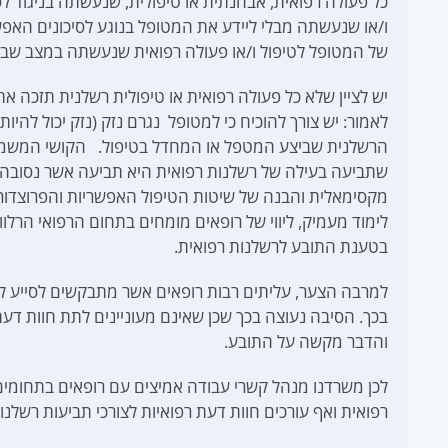
כל פעולה רפואית, אבחנתית או טיפולית, שנעשתה בניגוד לסט
ו/או שנעשתה מבלי ליידע את המטופל בנוגע לסיכונים האפ
של המטופל לטיפול ו/או פעולה רפואית שנעשתה במצב שבו 
יש לציין שלא כל פעולה רפואית או טיפולית רשלנית תזכה את
לאמור: יש צורך להוכיח כי למטופל נגרם נזק (נזק יכול להי
הרשלנית שביצע המטפל או המחדל בטיפול. הקושי המשמעו
שתביעה בעילה של רשלנות רפואית היא תביעה אשר נסובה סב
מקסימאלית והבנה של שיטות הטיפול האפשריות והפרוצדור
לימוד מעמיק, ליווי של רופאים מומחים בתחום הרפואי הרלו
בטענת התובע לרשלנות רפואית.
למרבה הצער, עליתים רבות רופאים אשר מתבקשים לסייע לתו
בכך. הסיבה נעוצה בכך שכן שאינם מעוניינים לתת חוות ד
והדבר מקשה על התובע.
לכן משרדנו מנהל קשרי עבודה אמיצים עם רופאים בתחומים רפ
רפואית ואף עורכים חוות דעת רפואיות לצורכי תביעות רשלנו