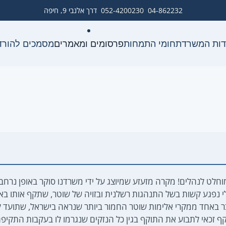
04-862232
052-4200230
דרך אלנבי 9, חיפה
דות המשרד
תחומי התמחות
פרסומים ומאמרים
מסמכים להורד
מוחלט לנהלים! מקרה מזעזע שמיוצג על ידי משרדנו סוקר באופן נרחב
לי נפגע קשות בשל התנהגות רשלנית ובזויה של שוטר, שתקף אותו ב
ר באחד ממקרי אלימות שוטר החמור ביותר שנראה בישראל, שתועד ל
קף זכאי לתבוע את התוקף בגין כל הנזקים שנגרמו לו בעקבות התקיפה